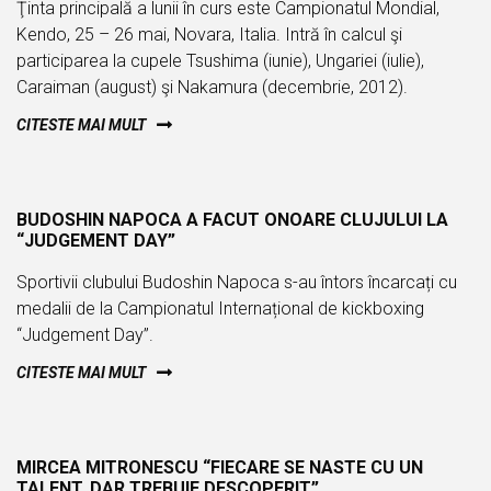
Ţinta principală a lunii în curs este Campionatul Mondial,
Kendo, 25 – 26 mai, Novara, Italia. Intră în calcul şi
participarea la cupele Tsushima (iunie), Ungariei (iulie),
Caraiman (august) şi Nakamura (decembrie, 2012).
CITESTE MAI MULT
JUL
BUDOSHIN NAPOCA A FACUT ONOARE CLUJULUI LA
06
“JUDGEMENT DAY”
Sportivii clubului Budoshin Napoca s-au întors încarcați cu
medalii de la Campionatul Internațional de kickboxing
“Judgement Day”.
CITESTE MAI MULT
JUL
MIRCEA MITRONESCU “FIECARE SE NASTE CU UN
06
TALENT, DAR TREBUIE DESCOPERIT”